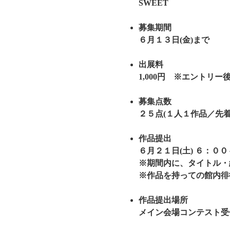
SWEET
募集期間
６月１３日(金)まで
出展料
1,000円 ※エントリ
募集点数
２５点(１人１作品／先着
作品提出
６月２１日(土) ６：０
※期間内に、タイトル・
※作品を持っての館内徘
作品提出場所
メイン会場コンテスト受