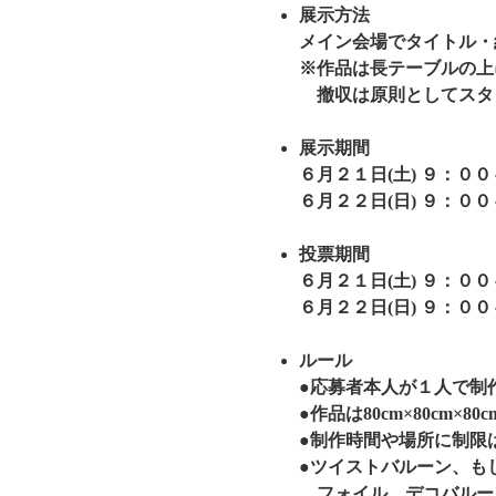
展示方法
メイン会場でタイトル・紹
※作品は長テーブルの上
撤収は原則としてスタ
展示期間
６月２１日(土) ９：０
６月２２日(日) ９：０
投票期間
６月２１日(土) ９：０
６月２２日(日) ９：０
ルール
●応募者本人が１人で制
●作品は80cm×80cm
●制作時間や場所に制限
●ツイストバルーン、も
フォイル、デコバルーン