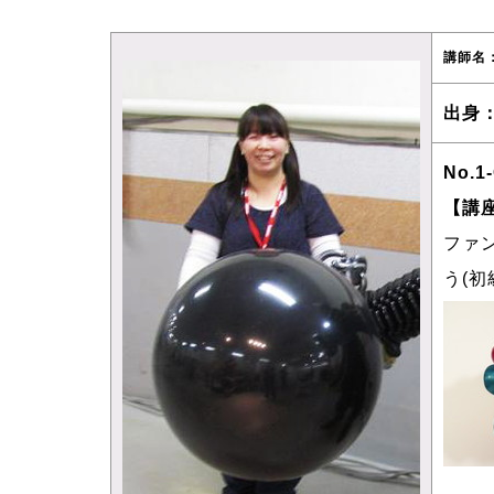
講師名
出身
No.1
【講
ファ
う(初