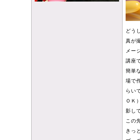
どう
真が
メー
講座
簡単
場で
らい
ＯＫ
影し
この
きっ