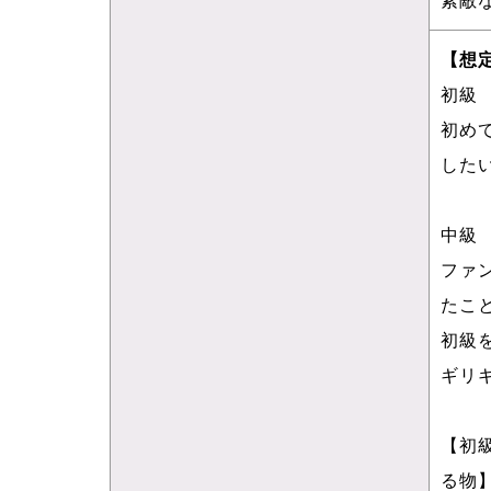
【想
初級
初め
した
中級
ファ
たこ
初級
ギリ
【初
る物