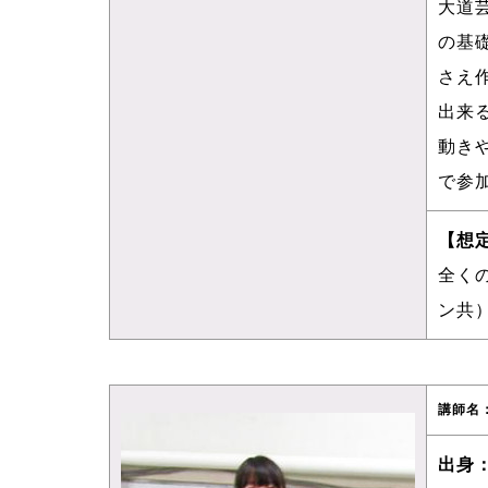
大道
の基
さえ
出来
動き
で参
【想
全く
ン共
講師名
出身