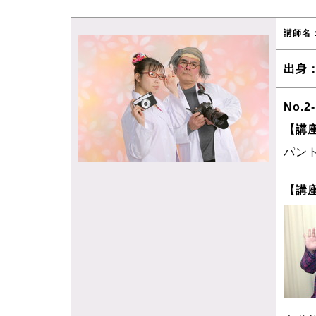
講師名
出身
No.2
【講
パン
【講