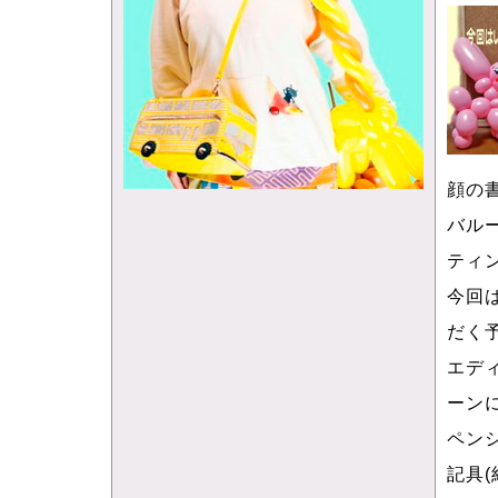
顔の
バル
ティ
今回
だく
エデ
ーン
ペン
記具