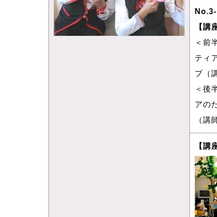
No.3
【講
＜前
ティ
プ（
＜後
アの
（講
【講