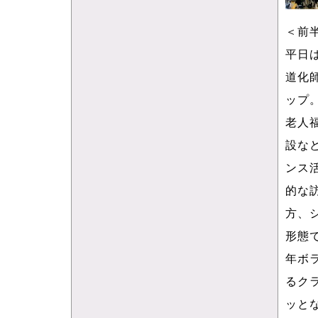
＜前
平日
道化
ップ
老人
設な
ンス
的な
方、
形態
年ボ
るク
ッと