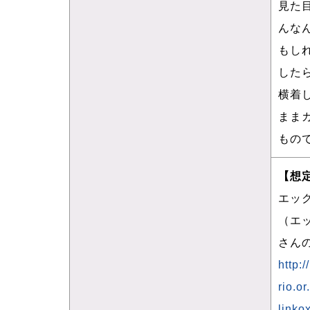
見た
んな
もし
した
横着
まま
もの
【想
エッ
（エ
さん
http:/
rio.o
linko