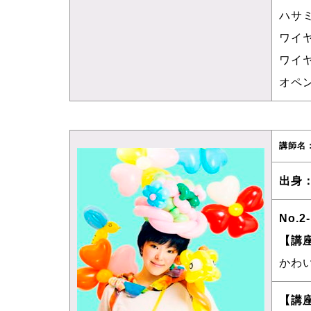
ハサ
ワイ
ワイ
オペ
講師名
出身
No.2
【講
かわ
【講