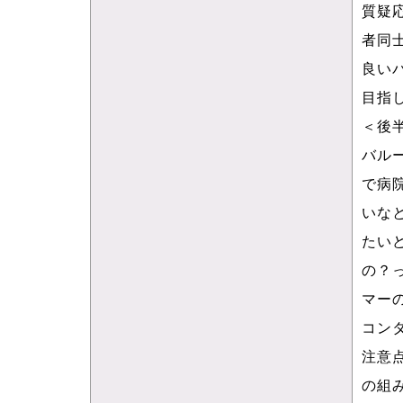
質疑
者同
良い
目指
＜後
バル
で病
いな
たい
の？
マー
コン
注意
の組