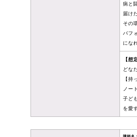
病と
届け
その
パフ
にな
【想
どな
【持
ノー
子ど
を愛
講師名