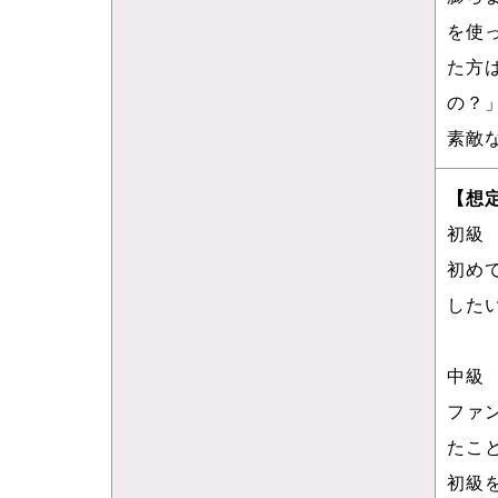
を使
た方
の？
素敵
【想
初級
初め
した
中級
ファ
たこ
初級