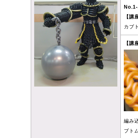
No.1
【講
カブ
【講
編み
ブト