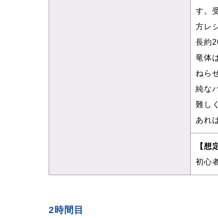
す。
方レ
長約
竜体
ねら
純な
難し
あれ
【想
初心
2時間目