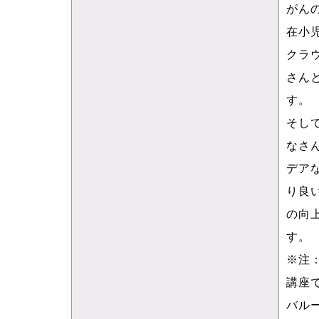
がん
在小
クラ
さん
す。
そし
なさ
デア
り良
の向
す。
※注
講座
バル