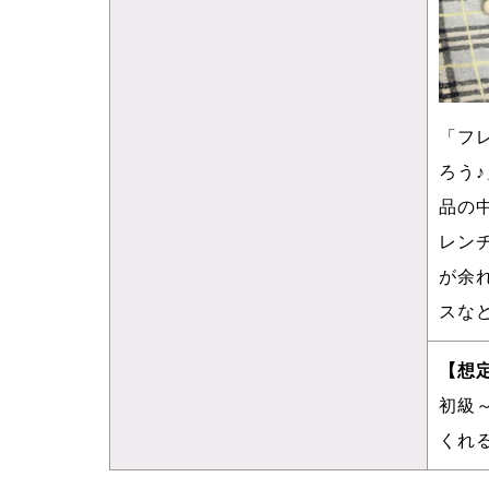
「フ
ろう♪
品の
レン
が余
スな
【想
初級
くれ