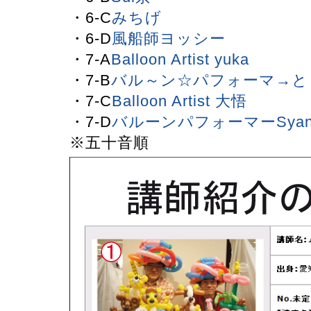
・6-C
みちげ
・6-D
風船師ヨッシー
・7-A
Balloon Artist yuka
・7-B
バル～ン☆パフォーマ→と
・7-C
Balloon Artist 大悟
・7-D
バルーンパフォーマーSya
※五十音順