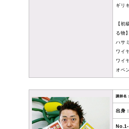
ギリ
【初
る物
ハサ
ワイ
ワイ
オペ
講師名
出身
No.1