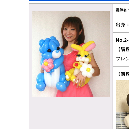
講師名
出身
No.2
【講
フレ
【講