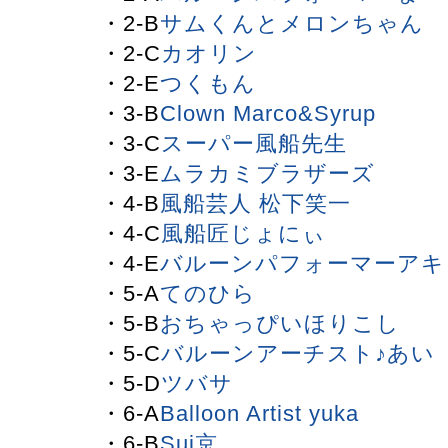
・2-B
サムくんとメロンちゃん
・2-C
カオリン
・2-E
つくもん
・3-B
Clown Marco&Syrup
・3-C
スーパー風船先生
・3-E
ムラカミブラザーズ
・4-B
風船芸人 松下笑一
・4-C
風船匠じょにぃ
・4-E
バルーンパフォーマーアキ
・5-A
てのひら
・5-B
おちゃっぴいほりこし
・5-C
バルーンアーチスト♪あい
・5-D
ツバサ
・6-A
Balloon Artist yuka
・6-B
Sui京