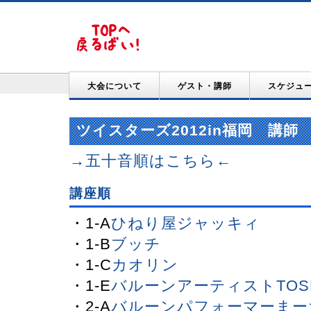
大会について
ゲスト・講師
スケジュ
ツイスターズ2012in福岡 講師
→五十音順はこちら←
講座順
・1-A
ひねり屋ジャッキィ
・1-B
ブッチ
・1-C
カオリン
・1-E
バルーンアーティストTOS
・2-A
バルーンパフォーマーまー