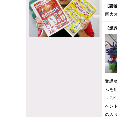
【講
巨大
【講
受講
ムを
～2
ベン
の入