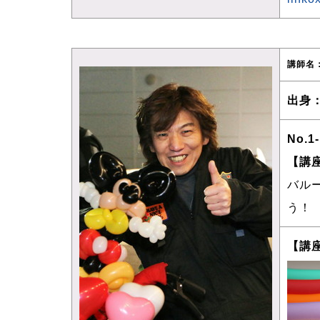
講師名
出身
No.1
【講
バル
う！
【講