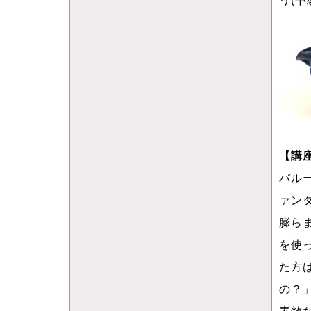
【講
バル
ァン
膨ら
を使
た方
の？
素敵