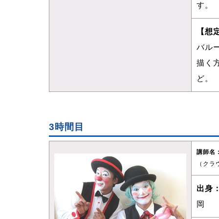
す。
【想
バル
描く
ど。
3時間目
講師名
（クラ
出身
岡