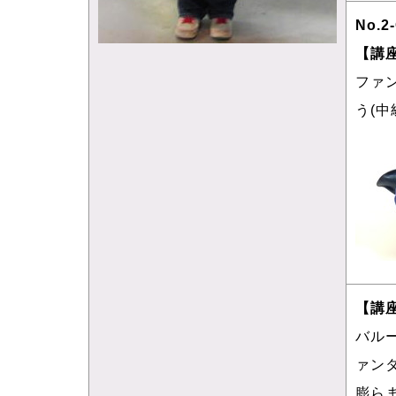
No.2
【講
ファ
う(中
【講
バル
ァン
膨ら