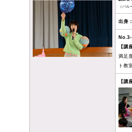
（バル
出身
No.3
【講
満足
ト教
【講