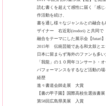
読む書くを超えて感性に届く「感じ
作活動を続け、
書を通し様々なジャンルとの融合も
ザイナー 右近彩(irodori) と
融合をテーマにした展示会【futari
2015年 伝統芸能である和太鼓と
日本に留まらず海外のファンも多い
「我龍」の１０周年コンサート・オ
パフォーマンスをするなど活動の場
経歴
進々書道会師走展 大賞
【書の甲子園】国際高校生選抜書展
第58回広島県美展 入賞