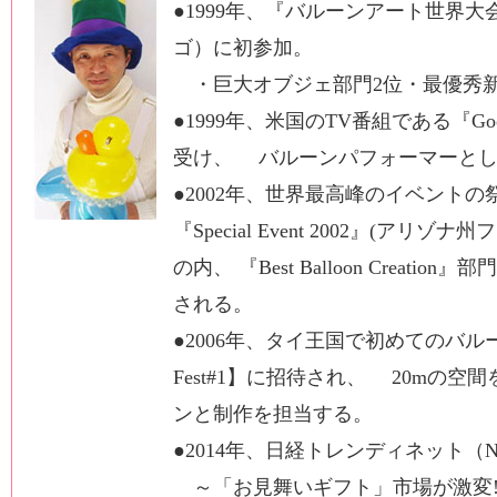
●1999年、『バルーンアート世界
ゴ）に初参加。
・巨大オブジェ部門2位・最優秀
●1999年、米国のTV番組である『Good 
受け、 バルーンパフォーマーとし
●2002年、世界最高峰のイベントの
『Special Event 2002』(アリゾ
の内、 『Best Balloon Creati
される。
●2006年、タイ王国で初めてのバルーンの祭
Fest#1】に招待され、 20mの
ンと制作を担当する。
●2014年、日経トレンディネット（NIK
～「お見舞いギフト」市場が激変!?