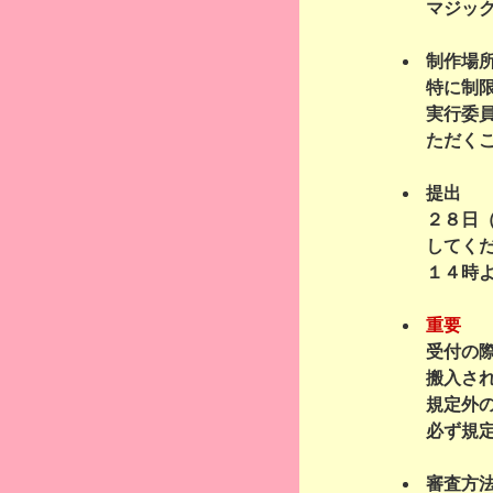
マジッ
制作場
特に制
実行委
ただく
提出
２８日
してく
１４時
重要
受付の
搬入さ
規定外
必ず規
審査方