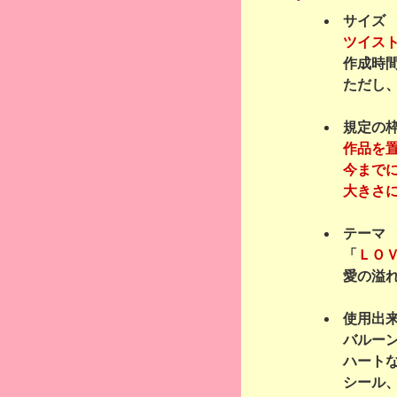
サイズ
ツイス
作成時
ただし
規定の
作品を
今まで
大きさ
テーマ
「
ＬＯ
愛の溢れ
使用出
バルー
ハート
シール