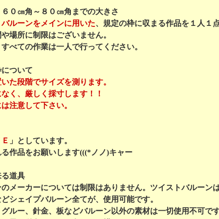
 ６０㎝角～８０㎝角までの大きさ
トバルーンをメインに用いた
、規定の枠に収まる作品を１人１
間や場所に制限はございません。
、すべての作業は一人で行ってください。
枠について
置いた段階でサイズを測ります。
になく、厳しく採寸します！！
には注意して下さい。
ＶＥ
」としています。
る作品をお願いします(((*ノノ)キャー
来る道具
ンのメーカーについては制限はありません。ツイストバルーン
などシェイプバルーン全てが、使用可能です。
、グルー、針金、板などバルーン以外の素材は一切使用不可で