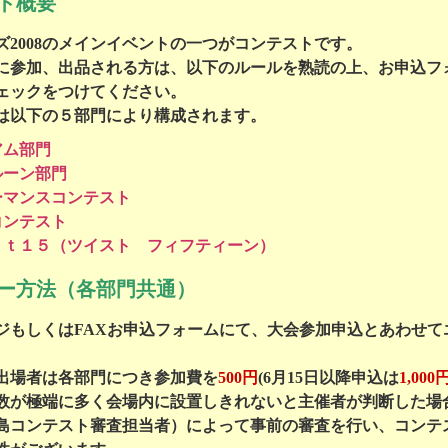
ト概要
ズ2008のメインイベントの一つがコンテストです。
に参加、出品される方は、以下のルールを熟読の上、お申込フ
ェックをつけてください。
は以下の５部門により構成されます。
アム部門
ルーン部門
ーマンスコンテスト
コンテスト
ｓｔ１５（ツイスト フィフティーン）
ー方法（各部門共通）
ジもしくはFAXお申込フォームにて、大会参加申込とあわせて
出場者は各部門につき参加費を
500円
(6月15日以降申込は
1,000
数が極端に多く会場内に設置しきれないと主催者が判断した場
島コンテスト審査担当者）によって事前の審査を行い、コンテ