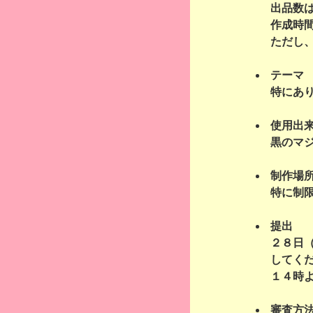
出品数
作成時
ただし
テーマ
特にあ
使用出
黒のマ
制作場
特に制
提出
２８日
してく
１４時
審査方