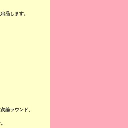
点出品します。
は勿論ラウンド、
す。