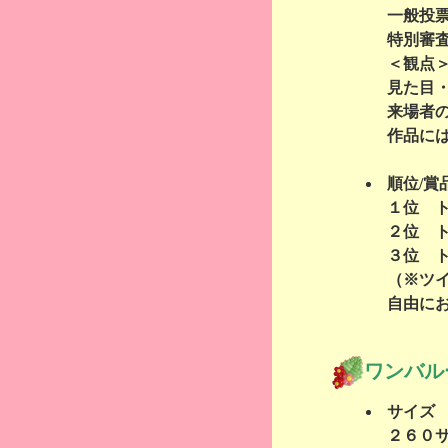
一般投
特別審
＜観点
見た目
来場者
作品に
順位/賞
１位 
２位 
３位 
（※ツ
自由に
ワンバル
サイズ
２６０