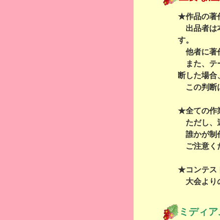
★作品の著
出品者は本
す。
他者に著作
また、テー
断した場合
この判断は
★全ての作
ただし、運
誰かが制作
ご注意く
★コンテス
大会よりの
ミディア