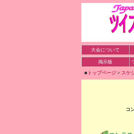
大会について
掲示板
■
トップページ
>
スケ
コ