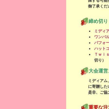
限する可能
御了承くだ
締め切り
ミディ
ワンバ
パフォ
ハット
Ｔｗｉ
切り）
大会運営
ミディアム
に寄贈した
是非、ご協
重要な注