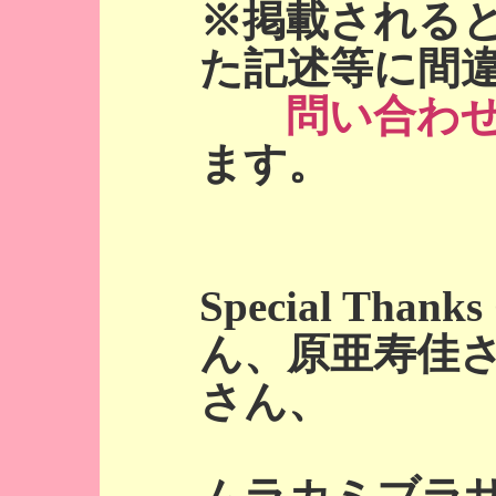
※掲載される
た記述等に間
問い合わ
ます。
Special Tha
ん、原亜寿佳
さん、