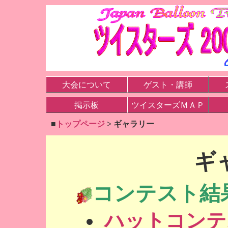
大会について
ゲスト・講師
掲示板
ツイスターズＭＡＰ
■
トップページ
> ギャラリー
ギ
コンテスト結
ハットコンテ