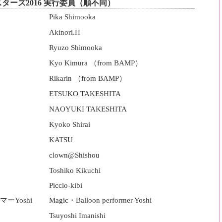
ターズ2016 実行委員（順不同）
Pika Shimooka
Akinori.H
Ryuzo Shimooka
Kyo Kimura （from BAMP）
Rikarin （from BAMP）
ETSUKO TAKESHITA
NAOYUKI TAKESHITA
Kyoko Shirai
KATSU
clown@Shishou
Toshiko Kikuchi
Picclo-kibi
Yoshi
Magic・Balloon performer Yoshi
Tsuyoshi Imanishi