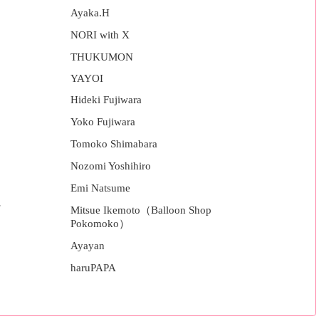
Ayaka.H
NORI with X
THUKUMON
YAYOI
Hideki Fujiwara
Yoko Fujiwara
Tomoko Shimabara
Nozomi Yoshihiro
Emi Natsume
Mitsue Ikemoto（Balloon Shop
Pokomoko）
Ayayan
haruPAPA