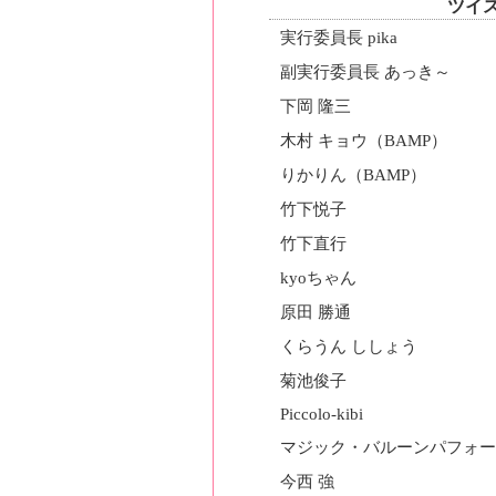
ツイス
実行委員長 pika
副実行委員長 あっき～
下岡 隆三
木村 キョウ（BAMP）
りかりん（BAMP）
竹下悦子
竹下直行
kyoちゃん
原田 勝通
くらうん ししょう
菊池俊子
Piccolo-kibi
マジック・バルーンパフォーマー
今西 強