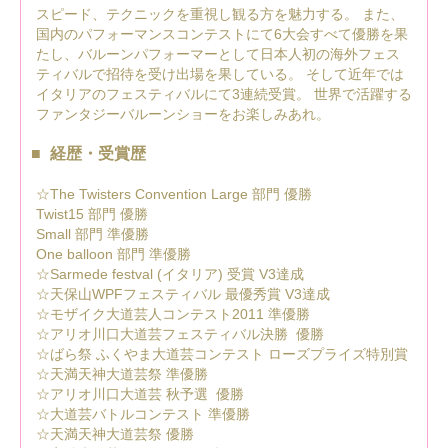
スピード、テクニックを重視し観る方を魅力する。 また、
国内のパフォーマンスコンテストにて6大会すべて優勝を果
たし、バルーンパフォーマーとして日本人初の海外フェス
ティバルで招待を受け出場を果している。 そして近年では
イタリアのフェスティバルにて3連続受賞。 世界で活躍する
ファンタジーバルーンショーをお楽しみあれ。
経歴・受賞歴
☆The Twisters Convention Large 部門 優勝
Twist15 部門 優勝
Small 部門 準優勝
One balloon 部門 準優勝
☆Sarmede festval (イタリア) 受賞 V3達成
☆天保山WPFフェスティバル 最優秀賞 V3達成
☆モザイク大道芸人コンテスト2011 準優勝
☆アリオ川口大道芸フェスティバル決勝 優勝
☆ばら祭 ふくやま大道芸コンテスト ローズプライズ特別賞
☆天満天神大道芸祭 準優勝
☆アリオ川口大道芸 秋予選 優勝
☆大道芸バトルコンテスト 準優勝
☆天満天神大道芸祭 優勝