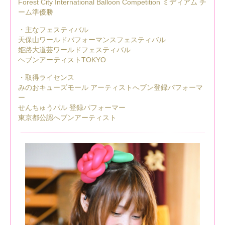
Forest City International Balloon Competition ミディアム チ
ーム準優勝
・主なフェスティバル
天保山ワールドパフォーマンスフェスティバル
姫路大道芸ワールドフェスティバル
ヘブンアーティストTOKYO
・取得ライセンス
みのおキューズモール アーティストへブン登録パフォーマ
ー
せんちゅうパル 登録パフォーマー
東京都公認へブンアーティスト