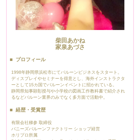
柴田あかね
家泉あづさ
プロフィール
1998年静岡県浜松市にてバルーンビジネスをスタート。
ディスプレイやセミナーを得意とし、海外インストラクタ
ーとして15カ国でバルーンイベントに招かれている。
静岡県知事顕彰授与や小学校の図画工作教科書で紹介され
るなどバルーン業界のみでなく多方面で活動中。
経歴・受賞歴
有限会社梯参 取締役
バニーズバルーンファクトリー ショップ経営
ホリプロ所属