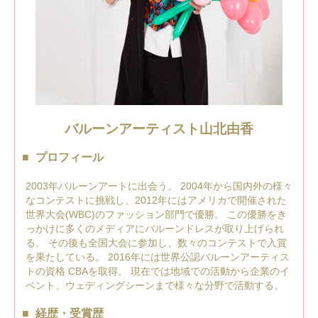
バルーンアーティスト山北由香
プロフィール
2003年バルーンアートに出会う。 2004年から国内外の様々
なコンテストに挑戦し、2012年にはアメリカで開催された
世界大会(WBC)のファッション部門で優勝。 この優勝をき
っかけに多くのメディアにバルーンドレスが取り上げられ
る。 その後も全国大会に参加し、数々のコンテストで入賞
を果たしている。 2016年には世界公認バルーンアーティス
トの資格 CBAを取得。 現在では地域での活動から企業のイ
ベント、ウェディングシーンまで様々な分野で活動する。
経歴・受賞歴