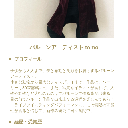
バルーンアーティスト tomo
プロフィール
子供から大人まで、夢と感動と笑顔をお届けするバルーン
アーティスト。
小さな動物から巨大なディスプレイまで、作品のレパート
リーは800種類以上。 また、写真やイラストがあれば、人
物や動物など大抵のものはでバルーンで作る事が出来る。
目の前でバルーン作品が出来上がる過程を楽しんでもらう
「ライブツイスティングパフォーマンス」には無限の可能
性があると信じて、新作の研究に日々奮闘中。
経歴・受賞歴