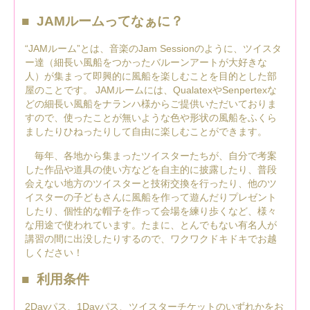
JAMルームってなぁに？
“JAMルーム”とは、音楽のJam Sessionのように、ツイスタ
ー達（細長い風船をつかったバルーンアートが大好きな
人）が集まって即興的に風船を楽しむことを目的とした部
屋のことです。 JAMルームには、QualatexやSenpertexな
どの細長い風船をナランハ様からご提供いただいておりま
すので、使ったことが無いような色や形状の風船をふくら
ましたりひねったりして自由に楽しむことができます。
毎年、各地から集まったツイスターたちが、自分で考案
した作品や道具の使い方などを自主的に披露したり、普段
会えない地方のツイスターと技術交換を行ったり、他のツ
イスターの子どもさんに風船を作って遊んだりプレゼント
したり、個性的な帽子を作って会場を練り歩くなど、様々
な用途で使われています。たまに、とんでもない有名人が
講習の間に出没したりするので、ワクワクドキドキでお越
しください！
利用条件
2Dayパス、1Dayパス、ツイスターチケットのいずれかをお